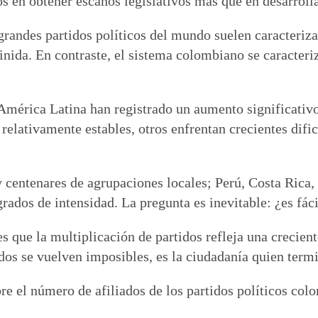
 en obtener escaños legislativos más que en desarrolla
grandes partidos políticos del mundo suelen caracteriza
inida. En contraste, el sistema colombiano se caracteri
América Latina han registrado un aumento significativo
 relativamente estables, otros enfrentan crecientes dif
y centenares de agrupaciones locales; Perú, Costa Rica
rados de intensidad. La pregunta es inevitable: ¿es fác
es que la multiplicación de partidos refleja una crecien
rdos se vuelven imposibles, es la ciudadanía quien ter
e el número de afiliados de los partidos políticos col