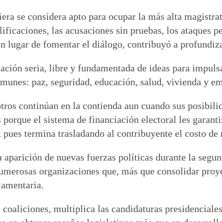
era se considera apto para ocupar la más alta magistra
ificaciones, las acusaciones sin pruebas, los ataques pe
n lugar de fomentar el diálogo, contribuyó a profundiza
ión seria, libre y fundamentada de ideas para impulsar
munes: paz, seguridad, educación, salud, vivienda y e
ros continúan en la contienda aun cuando sus posibilid
 porque el sistema de financiación electoral les garanti
 pues termina trasladando al contribuyente el costo de
la aparición de nuevas fuerzas políticas durante la se
umerosas organizaciones que, más que consolidar proyec
lamentaria.
s coaliciones, multiplica las candidaturas presidencial