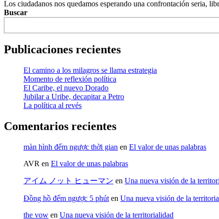
Los ciudadanos nos quedamos esperando una confrontación seria, libr
Buscar
Publicaciones recientes
El camino a los milagros se llama estrategia
Momento de reflexión política
El Caribe, el nuevo Dorado
Jubilar a Uribe, decapitar a Petro
La política al revés
Comentarios recientes
màn hình đếm ngược thời gian
en
El valor de unas palabras
AVR
en
El valor de unas palabras
アイム ノット ヒューマン
en
Una nueva visión de la territor
Đồng hồ đếm ngược 5 phút
en
Una nueva visión de la territori
the vow
en
Una nueva visión de la territorialidad