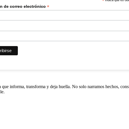
*
Indica que es obl
*
ón de correo electrónico
lla que informa, transforma y deja huella. No solo narramos hechos, cons
le.