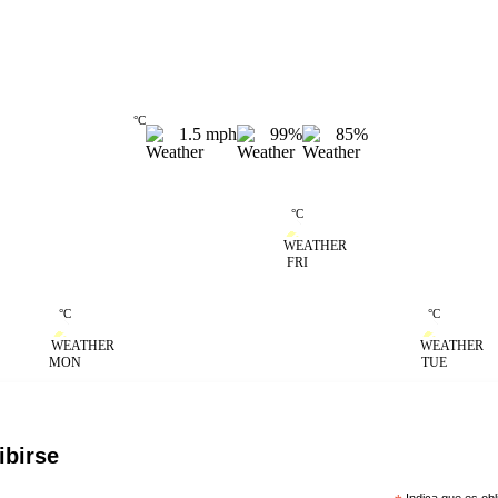
°
C
1.5
mph
99%
85%
13
13
°
C
FRI
18
19
°
C
°
C
MON
TUE
ibirse