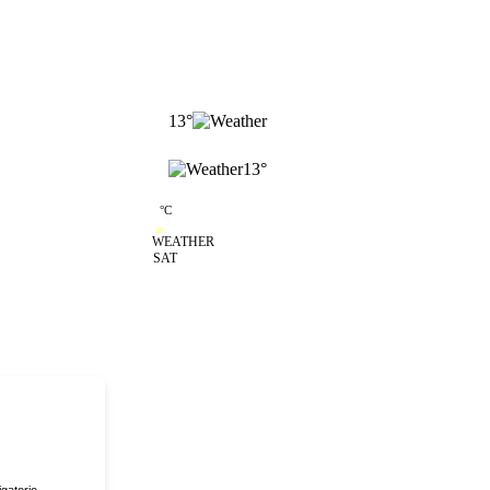
13
°
13
°
14
°
C
SAT