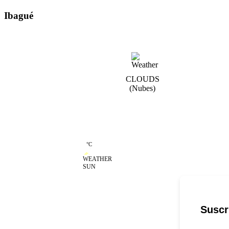
Ibagué
Ibagué
CLOUDS
(nubes)
19
°
C
SUN
Suscr