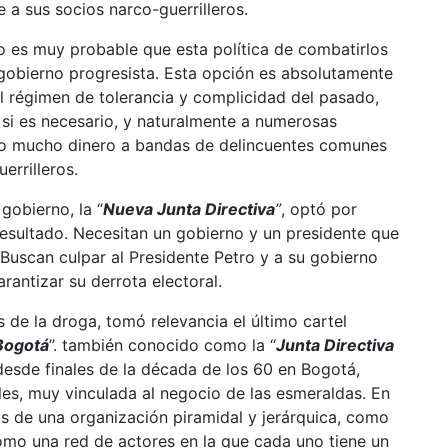
e a sus socios narco-guerrilleros.
co es muy probable que esta política de combatirlos
o gobierno progresista. Esta opción es absolutamente
 al régimen de tolerancia y complicidad del pasado,
 si es necesario, y naturalmente a numerosas
do mucho dinero a bandas de delincuentes comunes
errilleros.
gobierno, la “
Nueva Junta Directiva
”
, optó por
esultado. Necesitan un gobierno y un presidente que
. Buscan culpar al Presidente Petro y a su gobierno
arantizar su derrota electoral.
 de la droga, tomó relevancia el último cartel
Bogotá
”. también conocido como la “
Junta Directiva
desde finales de la década de los 60 en Bogotá,
es, muy vinculada al negocio de las esmeraldas. En
cas de una organización piramidal y jerárquica, como
como una red de actores en la que cada uno tiene un