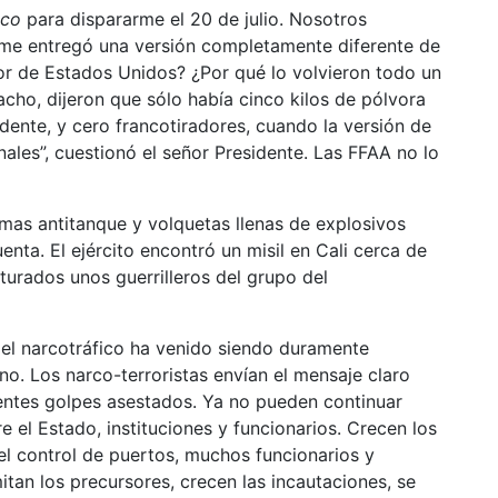
sco
para dispararme el 20 de julio. Nosotros
l me entregó una versión completamente diferente de
or de Estados Unidos? ¿Por qué lo volvieron todo un
ho, dijeron que sólo había cinco kilos de pólvora
dente, y cero francotiradores, cuando la versión de
nales”, cuestionó el señor Presidente. Las FFAA no lo
mas antitanque y volquetas llenas de explosivos
enta. El ejército encontró un misil en Cali cerca de
pturados unos guerrilleros del grupo del
del narcotráfico ha venido siendo duramente
o. Los narco-terroristas envían el mensaje claro
uentes golpes asestados. Ya no pueden continuar
 el Estado, instituciones y funcionarios. Crecen los
el control de puertos, muchos funcionarios y
tan los precursores, crecen las incautaciones, se