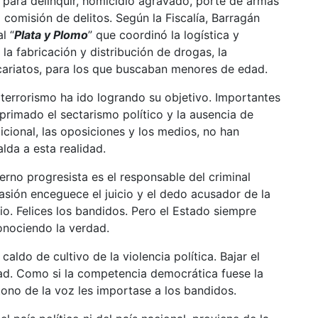
o para delinquir, homicidio agravado, porte de armas
comisión de delitos. Según la Fiscalía, Barragán
l “
Plata y Plomo
” que coordinó la logística y
la fabricación y distribución de drogas, la
icariatos, para los que buscaban menores de edad.
 terrorismo ha ido logrando su objetivo. Importantes
primado el sectarismo político y la ausencia de
icional, las oposiciones y los medios, no han
alda a esta realidad.
rno progresista es el responsable del criminal
asión enceguece el juicio y el dedo acusador de la
io. Felices los bandidos. Pero el Estado siempre
onociendo la verdad.
aldo de cultivo de la violencia política. Bajar el
dad. Como si la competencia democrática fuese la
 tono de la voz les importase a los bandidos.