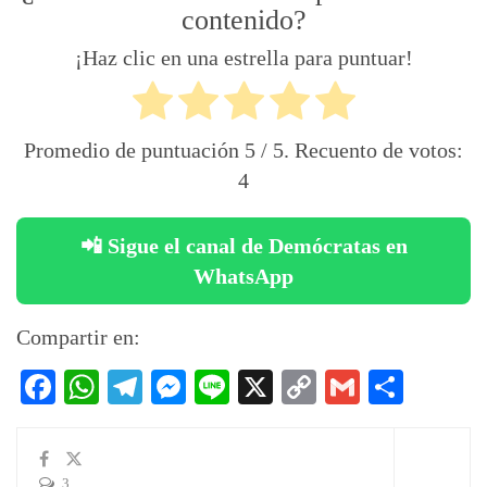
contenido?
¡Haz clic en una estrella para puntuar!
Promedio de puntuación
5
/ 5. Recuento de votos:
4
📲 Sigue el canal de Demócratas en
WhatsApp
Compartir en:
Facebook
WhatsApp
Telegram
Messenger
Line
X
Copy
Gmail
Compa
Link
3