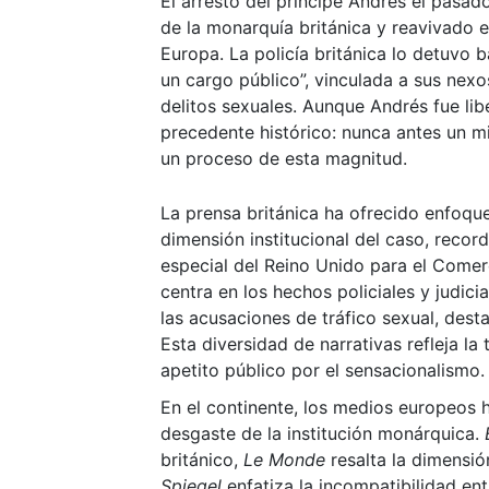
El arresto del príncipe Andrés el pasa
de la monarquía británica y reavivado e
Europa. La policía británica lo detuvo 
un cargo público”, vinculada a sus nex
delitos sexuales. Aunque Andrés fue lib
precedente histórico: nunca antes un mi
un proceso de esta magnitud.
La prensa británica ha ofrecido enfoqu
dimensión institucional del caso, rec
especial del Reino Unido para el Comerci
centra en los hechos policiales y judici
las acusaciones de tráfico sexual, dest
Esta diversidad de narrativas refleja la
apetito público por el sensacionalismo.
En el continente, los medios europeos 
desgaste de la institución monárquica.
británico,
Le Monde
resalta la dimensió
Spiegel
enfatiza la incompatibilidad ent