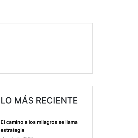
0
Fans
Me gusta
0
Seguidores
Seguir
177
Subscribtores
Subscribete
LO MÁS RECIENTE
El camino a los milagros se llama
estrategia