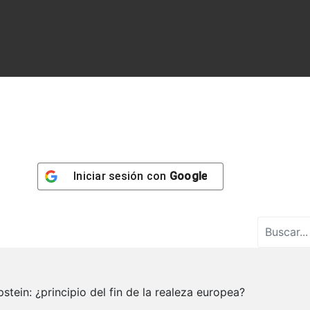
Iniciar sesión con
Google
deales
ica
Opinión
Salud
Podcasts
Documentos
stein: ¿principio del fin de la realeza europea?