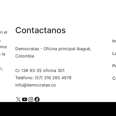
Contactanos
n el
,
I
amos
Democratas - Oficina principal Ibagué,
L
 la
Colombia
Po
n,
Cr 13# 93-35 oficina 301
Teléfono: (57) 316 265 4978
C
info@democratas.co
X
YouTube
Instagram
Facebook
Conexión creativa,