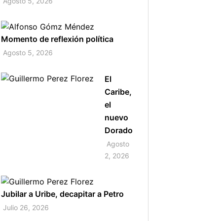
Agosto 5, 2026
Momento de reflexión política
Agosto 5, 2026
El
Caribe,
el
nuevo
Dorado
Agosto
2, 2026
Jubilar a Uribe, decapitar a Petro
Julio 26, 2026