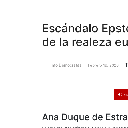
Escándalo Epstei
de la realeza e
1
Info Demócratas
Febrero 19, 2026
🔊 Es
Ana Duque de Estr