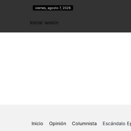
viernes, agosto 7, 2026
Iniciar sesión
Centro de pensamiento al servicio de los i
democráticos
Internacional
A. Latina
Colombia
Polít
Inicio
Opinión
Columnista
Escándalo Ep