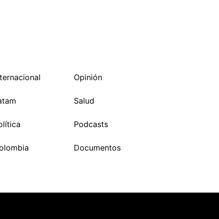
nternacional
Opinión
atam
Salud
lítica
Podcasts
olombia
Documentos
ZozoThemes