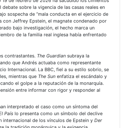
do 19 de febrero de 2026 ha sacudido los cimientos
l debate sobre la vigencia de las casas reales en
bajo sospecha de “mala conducta en el ejercicio de
os con Jeffrey Epstein, el magnate condenado por
erado bajo investigación, el hecho marca un
embro de la familia real inglesa había enfrentado
es contrastantes.
The Guardian
subraya la
ordando que Andrés actuaba como representante
o Internacional. La BBC, fiel a su estilo sobrio, se
ales, mientras que
The Sun
enfatiza el escándalo y
acando el golpe a la reputación de la monarquía.
 tensión entre informar con rigor y responder al
han interpretado el caso como un síntoma del
El País
lo presenta como un símbolo del declive
n internacional de los vínculos de Epstein y
Der
re la tradición monárquica y la exigencia