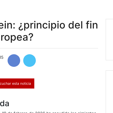
n: ¿principio del fin
uropea?
15
cuchar esta noticia
ada