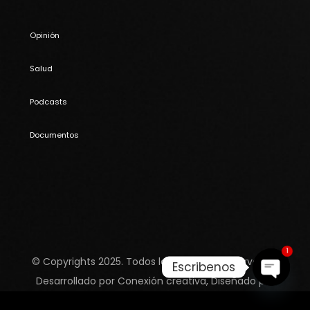
Opinión
Salud
Podcasts
Documentos
1
© Copyrights 2025. Todos los derechos reservados.
Escribenos
Desarrollado por
Conexión creativa,
Diseñado por
Open c
ZozoThemes