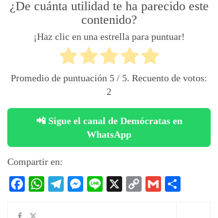
¿De cuánta utilidad te ha parecido este
contenido?
¡Haz clic en una estrella para puntuar!
Promedio de puntuación
5
/ 5. Recuento de votos:
2
📲 Sigue el canal de Demócratas en
WhatsApp
Compartir en:
Facebook
WhatsApp
Telegram
Messenger
Line
X
Copy
Gmail
Compa
Link