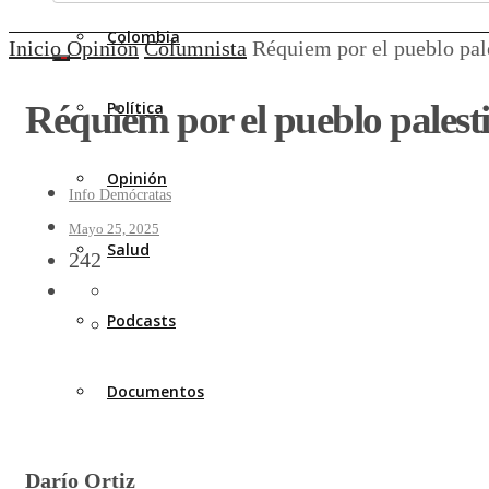
Colombia
Inicio
Opinión
Columnista
Réquiem por el pueblo pal
Réquiem por el pueblo palest
Política
Opinión
Info Demócratas
Mayo 25, 2025
Salud
242
Podcasts
Documentos
Darío Ortiz