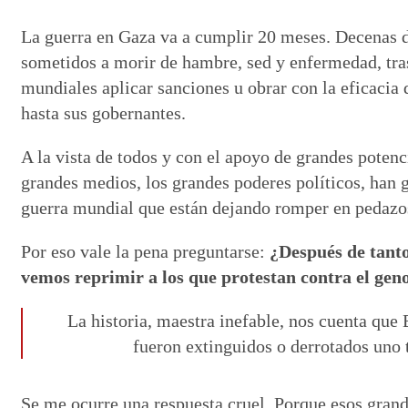
La guerra en Gaza va a cumplir 20 meses. Decenas d
sometidos a morir de hambre, sed y enfermedad, tras
mundiales aplicar sanciones u obrar con la eficacia
hasta sus gobernantes.
A la vista de todos y con el apoyo de grandes poten
grandes medios, los grandes poderes políticos, han g
guerra mundial que están dejando romper en pedazos
Por eso vale la pena preguntarse:
¿Después de tant
vemos reprimir a los que protestan contra el geno
La historia, maestra inefable, nos cuenta que
fueron extinguidos o derrotados uno t
Se me ocurre una respuesta cruel. Porque esos grande