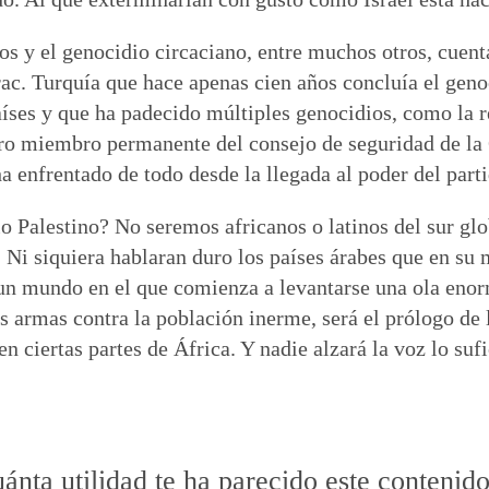
íos y el genocidio circaciano, entre muchos otros, cuen
c. Turquía que hace apenas cien años concluía el genoc
aíses y que ha padecido múltiples genocidios, como la r
tro miembro permanente del consejo de seguridad de la
 enfrentado de todo desde la llegada al poder del part
dio Palestino? No seremos africanos o latinos del sur g
 Ni siquiera hablaran duro los países árabes que en su 
 un mundo en el que comienza a levantarse una ola enor
as armas contra la población inerme, será el prólogo de
en ciertas partes de África. Y nadie alzará la voz lo su
ánta utilidad te ha parecido este contenid