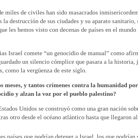
e miles de civiles han sido masacrados inmisericordeme
 la destrucción de sus ciudades y su aparato sanitario,
 que les hemos visto con decenas de países en el mundo
cias Israel comete “un genocidio de manual” como afirm
uardado un silencio cómplice que pasara a la historia, j
, como la vergüenza de este siglo.
os meses, y tantos crímenes contra la humanidad por
cidio y alzan la voz por el pueblo palestino?
 Estados Unidos se construyó como una gran nación sobr
ras otro desde el océano atlántico hasta que llegaron al
s países que podrían detener a Israel, los que podrían s