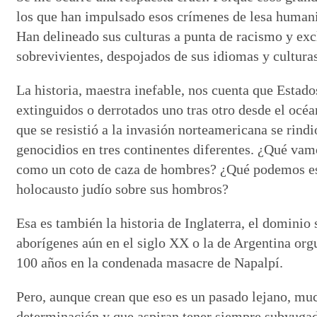
los que han impulsado esos crímenes de lesa humanid
Han delineado sus culturas a punta de racismo y exc
sobrevivientes, despojados de sus idiomas y cultur
La historia, maestra inefable, nos cuenta que Estad
extinguidos o derrotados uno tras otro desde el océa
que se resistió a la invasión norteamericana se rin
genocidios en tres continentes diferentes. ¿Qué vamo
como un coto de caza de hombres? ¿Qué podemos esp
holocausto judío sobre sus hombros?
Esa es también la historia de Inglaterra, el dominio
aborígenes aún en el siglo XX o la de Argentina orgu
100 años en la condenada masacre de Napalpí.
Pero, aunque crean que eso es un pasado lejano, much
determinación y que aspiran tener siempre subyugad