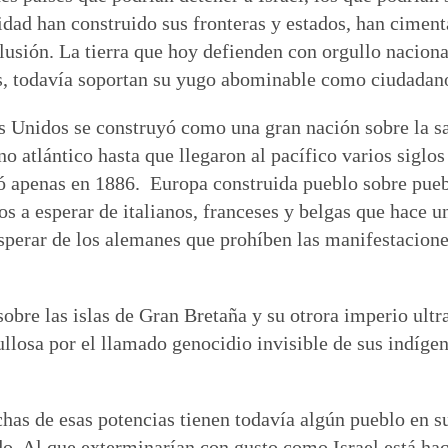
ad han construido sus fronteras y estados, han ciment
lusión. La tierra que hoy defienden con orgullo nacion
as, todavía soportan su yugo abominable como ciudadano
os Unidos se construyó como una gran nación sobre la s
no atlántico hasta que llegaron al pacífico varios siglo
dió apenas en 1886. Europa construida pueblo sobre pue
s a esperar de italianos, franceses y belgas que hace u
erar de los alemanes que prohíben las manifestaciones
 sobre las islas de Gran Bretaña y su otrora imperio ult
llosa por el llamado genocidio invisible de sus indígen
as de esas potencias tienen todavía algún pueblo en sus
o. Al que exterminarían con gusto como Israel está hac