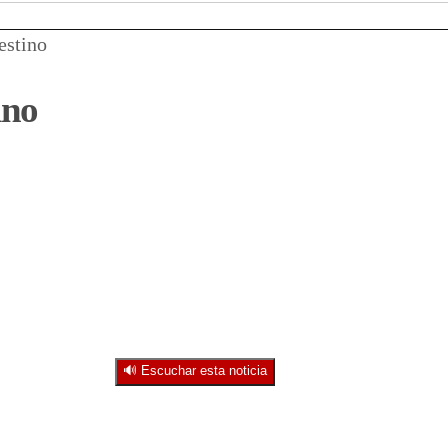
estino
ino
🔊 Escuchar esta noticia