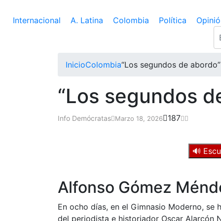
Internacional
A. Latina
Colombia
Política
Opinió
Inicio
Colombia
“Los segundos de abordo”
“Los segundos d
187
Info Demócratas
Marzo 18, 2026
🔊 Escu
Alfonso Gómez Ménd
En ocho días, en el Gimnasio Moderno, se ha
del periodista e historiador Oscar Alarcón