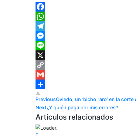
Facebook
WhatsApp
Telegram
Messenger
Line
X
Copy
Link
Gmail
Compartir
Previous
Oviedo, un ‘bicho raro’ en la corte
Next
¿Y quién paga por mis errores?
Artículos relacionados