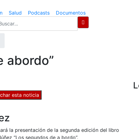
n
Salud
Podcasts
Documentos
e abordo”
L
char esta noticia
ez
rá la presentación de la segunda edición del libro
 Núñez “Los segundos de a bordo”.