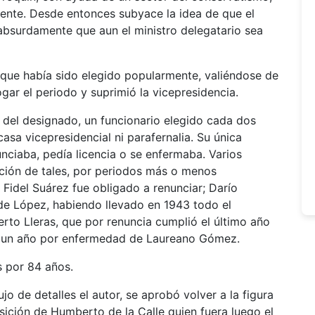
ente. Desde entonces subyace la idea de que el
absurdamente que aun el ministro delegatario sea
 que había sido elegido popularmente, valiéndose de
ogar el periodo y suprimió la vicepresidencia.
la del designado, un funcionario elegido cada dos
asa vicepresidencial ni parafernalia. Su única
unciaba, pedía licencia o se enfermaba. Varios
nción de tales, por periodos más o menos
idel Suárez fue obligado a renunciar; Darío
de López, habiendo llevado en 1943 todo el
rto Lleras, que por renuncia cumplió el último año
 un año por enfermedad de Laureano Gómez.
s por 84 años.
jo de detalles el autor, se aprobó volver a la figura
osición de Humberto de la Calle quien fuera luego el