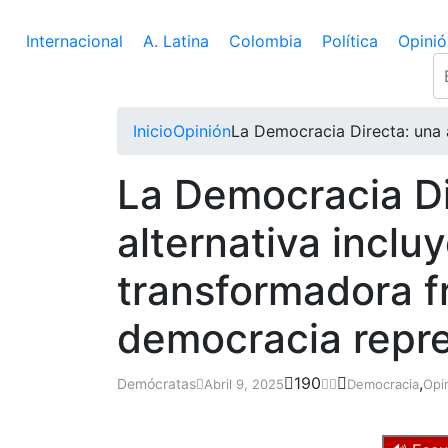
Internacional
A. Latina
Colombia
Política
Opinió
Inicio
Opinión
La Democracia Directa: una a
La Democracia Di
alternativa inclu
transformadora fr
democracia repre
190
,
Demócratas
Abril 9, 2025
Democracia
Opi