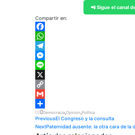
📲 Sigue el canal
Compartir en:
Facebook
WhatsApp
Telegram
Messenger
Line
X
Copy
Link
Gmail
,
,
Democracia
Opinion
Política
Compartir
Previous
El Congreso y la consulta
Next
Paternidad ausente: la otra cara de la