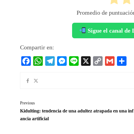
Promedio de puntuaci
Sigue el canal d
Compartir en:
Facebook
WhatsApp
Telegram
Messenger
Line
X
Copy
Gmai
C
Link
Previous
Kidulting: tendencia de una adultez atrapada en una inf
ancia artificial