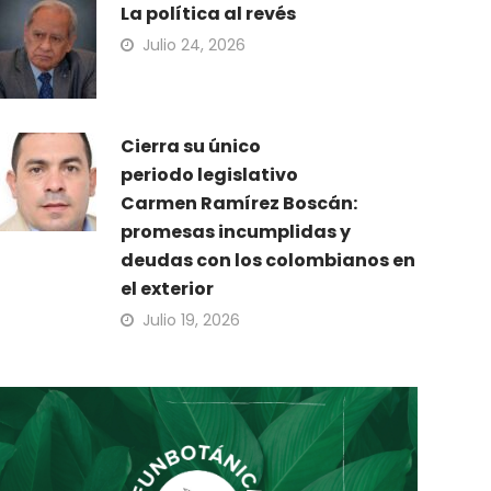
La política al revés
Julio 24, 2026
Cierra su único
periodo legislativo
Carmen Ramírez Boscán:
promesas incumplidas y
deudas con los colombianos en
el exterior
Julio 19, 2026