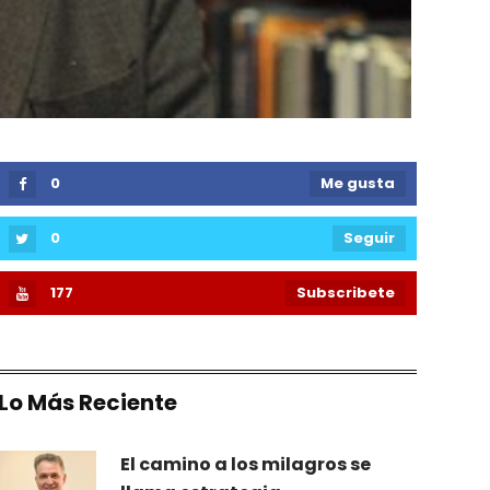
0
Me gusta
0
Seguir
177
Subscribete
Lo Más Reciente
El camino a los milagros se