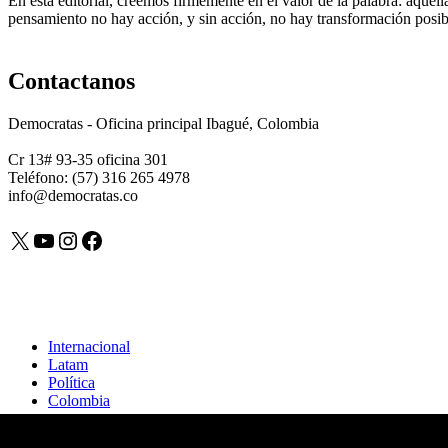
En esta editorial, creemos firmemente en el valor de la palabra: aque
pensamiento no hay acción, y sin acción, no hay transformación posib
Contactanos
Democratas - Oficina principal Ibagué, Colombia
Cr 13# 93-35 oficina 301
Teléfono: (57) 316 265 4978
info@democratas.co
X
YouTube
Instagram
Facebook
Internacional
Latam
Política
Colombia