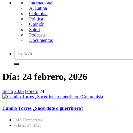
Internacional
A. Latina
Colombia
Política
Opinión
Salud
Podcasts
Documentos
Día:
24 febrero, 2026
Inicio
2026
febrero
24
Columnista
Camilo Torres ¿Sacerdote o guerrillero?
Info Demócratas
Febrero 24, 2026