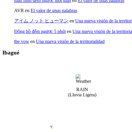
màn hình đếm ngược thời gian
en
El valor de unas palabras
AVR
en
El valor de unas palabras
アイム ノット ヒューマン
en
Una nueva visión de la territor
Đồng hồ đếm ngược 5 phút
en
Una nueva visión de la territori
the vow
en
Una nueva visión de la territorialidad
Ibagué
Ibagué
RAIN
(lluvia Ligera)
19
°
C