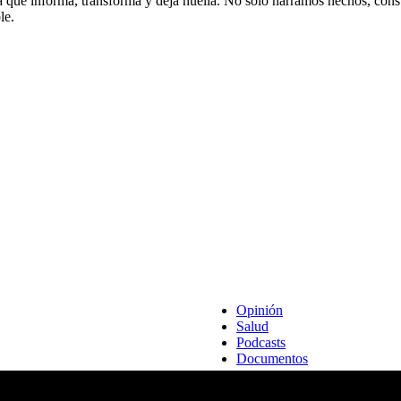
lla que informa, transforma y deja huella. No solo narramos hechos, cons
le.
Opinión
Salud
Podcasts
Documentos