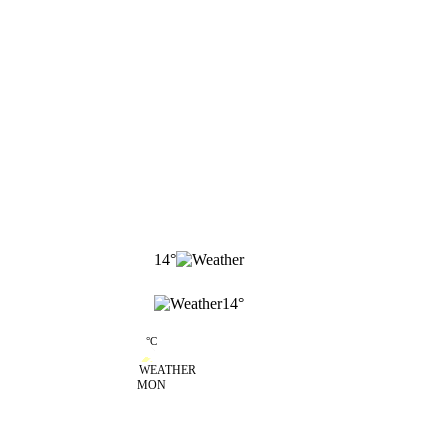
14
°
14
°
18
°
C
MON