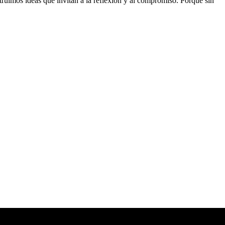
truimos ideas que invitan a la reflexión y al compromiso. Porque sin