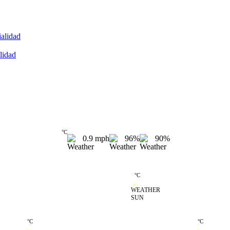
ialidad
alidad
°
C
0.9
mph
96%
90%
14
14
°
C
SUN
18
19
°
C
°
C