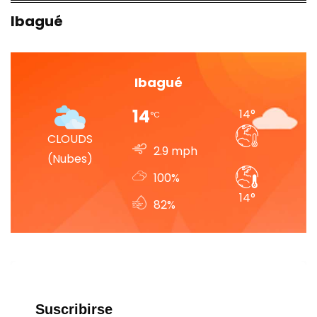
Ibagué
Ibagué
14
14
°
°
C
CLOUDS
2.9
mph
(nubes)
100%
14
°
82%
Suscribirse