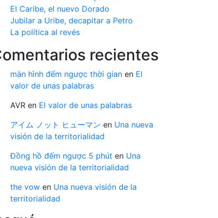
El Caribe, el nuevo Dorado
Jubilar a Uribe, decapitar a Petro
La política al revés
omentarios recientes
màn hình đếm ngược thời gian
en
El
valor de unas palabras
AVR
en
El valor de unas palabras
アイム ノット ヒューマン
en
Una nueva
visión de la territorialidad
Đồng hồ đếm ngược 5 phút
en
Una
nueva visión de la territorialidad
the vow
en
Una nueva visión de la
territorialidad