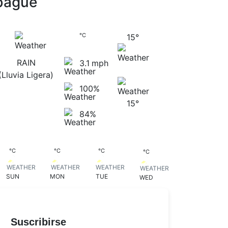
bagué
bagué
15
°
C
15
°
RAIN
3.1
mph
(lluvia Ligera)
100%
15
°
84%
15
18
19
18
°
C
°
C
°
C
°
C
SUN
MON
TUE
WED
Suscribirse