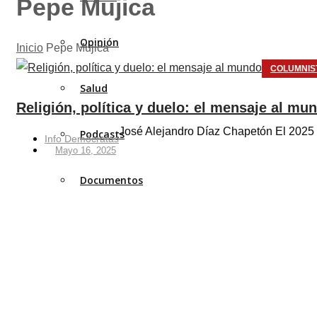
Pepe Mujica
Opinión
Inicio
Pepe Mujica
COLUMNIS
Salud
Religión, política y duelo: el mensaje al mu
José Alejandro Díaz Chapetón El 2025 h
Podcasts
Info Demócratas
Mayo 16, 2025
Documentos
En esta editorial, creemos firmemente en el valor de la palabra: aquella q
pensamiento no hay acción, y sin acción, no hay transformación posible.
Contactanos