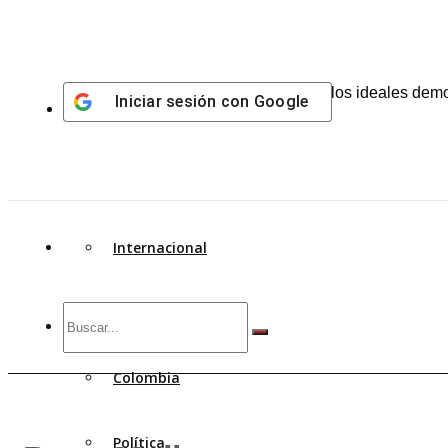
Centro de pensamiento al servicio de los ideales dem
Iniciar sesión con
Google
Internacional
A. Latina
Colombia
Política