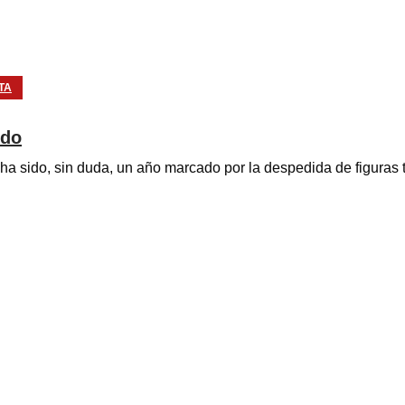
TA
ndo
a sido, sin duda, un año marcado por la despedida de figuras 
ue informa, transforma y deja huella. No solo narramos hechos, construimos idea