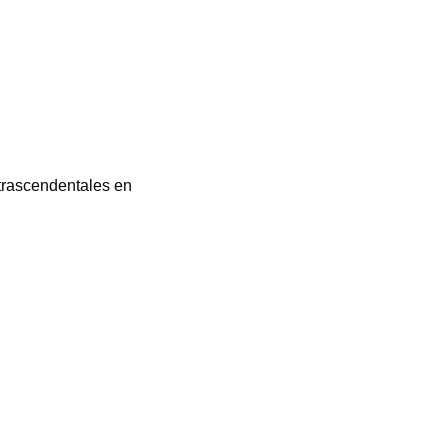
trascendentales en
s que invitan a la reflexión y al compromiso. Porque sin