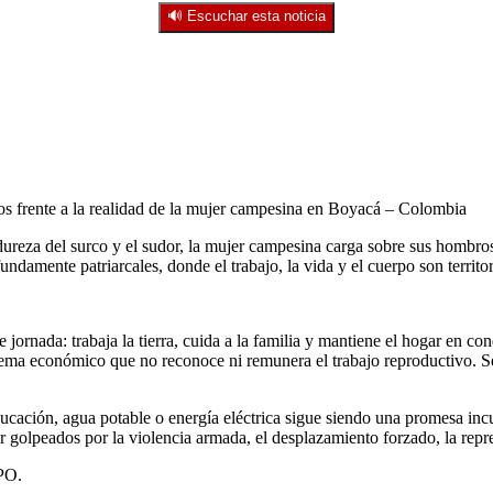
🔊 Escuchar esta noticia
frente a la realidad de la mujer campesina en Boyacá – Colombia
dureza del surco y el sudor, la mujer campesina carga sobre sus hombros 
ndamente patriarcales, donde el trabajo, la vida y el cuerpo son territor
jornada: trabaja la tierra, cuida a la familia y mantiene el hogar en 
istema económico que no reconoce ni remunera el trabajo reproductivo. S
ucación, agua potable o energía eléctrica sigue siendo una promesa inc
 golpeados por la violencia armada, el desplazamiento forzado, la repr
PO.