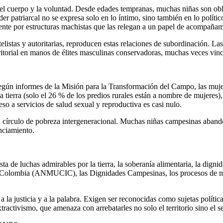
del cuerpo y la voluntad. Desde edades tempranas, muchas niñas son obli
 patriarcal no se expresa solo en lo íntimo, sino también en lo político: 
mente por estructuras machistas que las relegan a un papel de acompañam
elistas y autoritarias, reproducen estas relaciones de subordinación. L
ritorial en manos de élites masculinas conservadoras, muchas veces vinc
Según informes de la Misión para la Transformación del Campo, las muj
 tierra (solo el 26 % de los predios rurales están a nombre de mujeres),
eso a servicios de salud sexual y reproductiva es casi nulo.
el círculo de pobreza intergeneracional. Muchas niñas campesinas aband
nciamiento.
 de luchas admirables por la tierra, la soberanía alimentaria, la dignida
Colombia (ANMUCIC), las Dignidades Campesinas, los procesos de muj
, a la justicia y a la palabra. Exigen ser reconocidas como sujetas polít
l extractivismo, que amenaza con arrebatarles no solo el territorio sino el