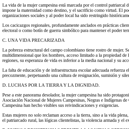
La vida de la mujer campesina está marcada por el control patriarcal 
impone la maternidad como destino, y el sacrificio como virtud. El poder
organizaciones sociales y al poder local ha sido restringido histórica
Los cacicazgos regionales, profundamente anclados en prácticas client
electoral o como botín de guerra simbólico para mantener el poder ter
C. UNA VIDA PRECARIZADA
La pobreza estructural del campo colombiano tiene rostro de mujer. 
multidimensional que los hombres, acceso limitado a la propiedad de la
regiones, su esperanza de vida es inferior a la media nacional y su acc
La falta de educación y de infraestructura escolar adecuada refuerza 
precozmente, perpetuando una cultura de resignación, sumisión y sile
D. LUCHAS POR LA TIERRA Y LA DIGNIDAD.
Pese a este panorama desolador, la mujer campesina ha sido protagonista
Asociación Nacional de Mujeres Campesinas, Negras e Indígenas de 
Campesina han hecho visibles sus reivindicaciones y exigencias.
Estas mujeres no solo reclaman acceso a la tierra, sino a la vida plena
el patriarcado rural, las lógicas clientelistas, la violencia armada y e