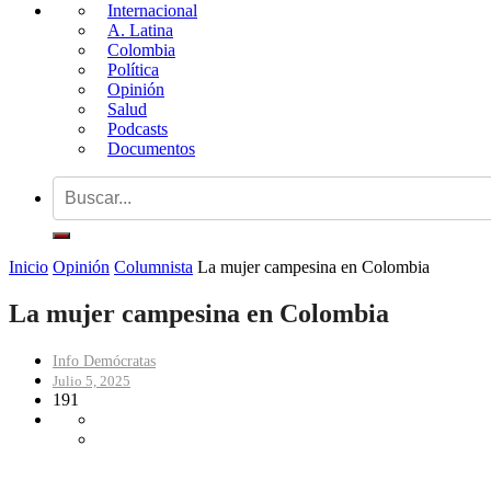
Internacional
A. Latina
Colombia
Política
Opinión
Salud
Podcasts
Documentos
Inicio
Opinión
Columnista
La mujer campesina en Colombia
La mujer campesina en Colombia
Info Demócratas
Julio 5, 2025
191