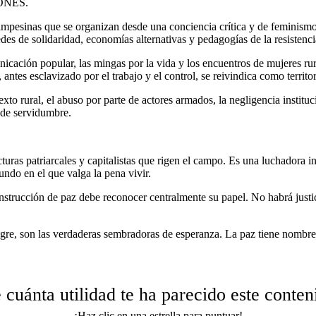
ONES.
pesinas que se organizan desde una conciencia crítica y de feminismo 
es de solidaridad, economías alternativas y pedagogías de la resistenci
icación popular, las mingas por la vida y los encuentros de mujeres rur
ntes esclavizado por el trabajo y el control, se reivindica como territor
xto rural, el abuso por parte de actores armados, la negligencia instituci
 de servidumbre.
ras patriarcales y capitalistas que rigen el campo. Es una luchadora inc
mundo en el que valga la pena vivir.
nstrucción de paz debe reconocer centralmente su papel. No habrá justici
angre, son las verdaderas sembradoras de esperanza. La paz tiene nombre
 cuánta utilidad te ha parecido este conten
¡Haz clic en una estrella para puntuar!