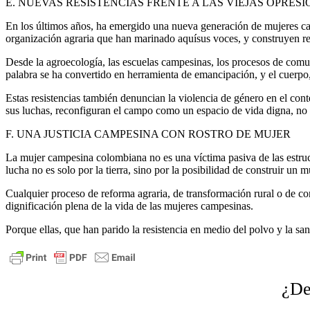
E. NUEVAS RESISTENCIAS FRENTE A LAS VIEJAS OPRESI
En los últimos años, ha emergido una nueva generación de mujeres cam
organización agraria que han marinado aquísus voces, y construyen red
Desde la agroecología, las escuelas campesinas, los procesos de comun
palabra se ha convertido en herramienta de emancipación, y el cuerpo, a
Estas resistencias también denuncian la violencia de género en el conte
sus luchas, reconfiguran el campo como un espacio de vida digna, no
F. UNA JUSTICIA CAMPESINA CON ROSTRO DE MUJER
La mujer campesina colombiana no es una víctima pasiva de las estructu
lucha no es solo por la tierra, sino por la posibilidad de construir un 
Cualquier proceso de reforma agraria, de transformación rural o de co
dignificación plena de la vida de las mujeres campesinas.
Porque ellas, que han parido la resistencia en medio del polvo y la s
¿De