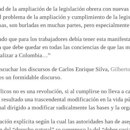
ad de la ampliación de la legislación obrera con nueva
l problema de la ampliación y cumplimiento de la legis
asas, son burladas en muchas partes, pero especialment
ado que para los trabajadores debía tener esta manifes
ia que debe quedar en todas las conciencias de que las 
onalizar a Colombia…”
scuchar los discursos de Carlos Enrique Silva,
Gilbert
es un formidable discurso.
licos no es una revolución, si al cumplirse no lleva a 
resultado una trascendental modificación en la vida pú
al dirigido a modificar radicalmente las bases y la org
ción explícita según la cual las autoridades han de as
ón del “derecho natural” se superpuso la del “deber soci