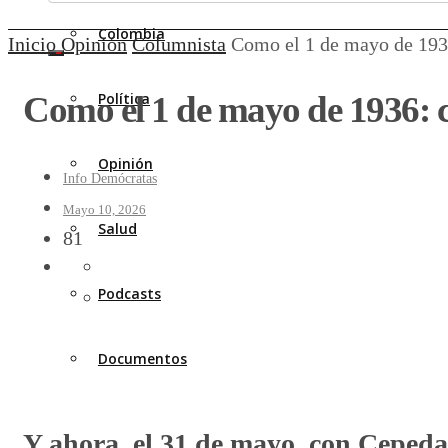
Colombia
Inicio
Opinión
Columnista
Como el 1 de mayo de 1936
Como el 1 de mayo de 1936: c
Política
Opinión
Info Demócratas
Mayo 10, 2026
Salud
81
Podcasts
Documentos
Y ahora, el 31 de mayo, con Cepeda