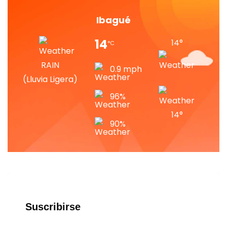
Ibagué
14
14
°
°
C
RAIN
0.9
mph
(lluvia Ligera)
96%
14
°
90%
Suscribirse