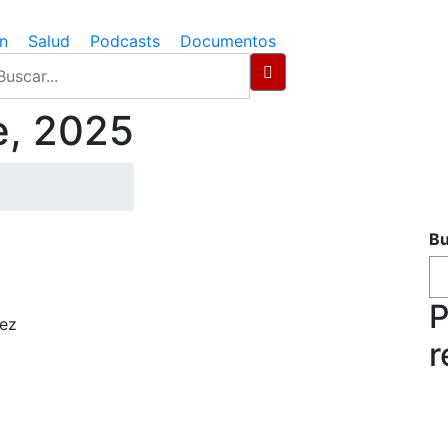
n
Salud
Podcasts
Documentos
e, 2025
Bu
P
rez
r