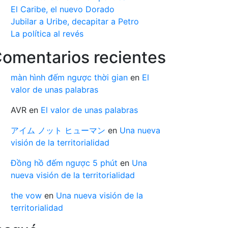
El Caribe, el nuevo Dorado
Jubilar a Uribe, decapitar a Petro
La política al revés
omentarios recientes
màn hình đếm ngược thời gian
en
El
valor de unas palabras
AVR
en
El valor de unas palabras
アイム ノット ヒューマン
en
Una nueva
visión de la territorialidad
Đồng hồ đếm ngược 5 phút
en
Una
nueva visión de la territorialidad
the vow
en
Una nueva visión de la
territorialidad