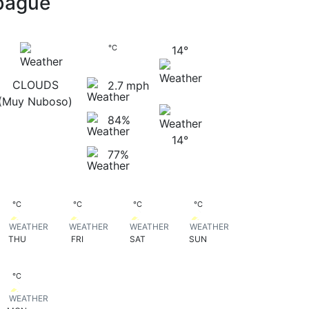
bagué
bagué
14
°
C
14
°
CLOUDS
2.7
mph
(muy Nuboso)
84%
14
°
77%
14
14
19
19
°
C
°
C
°
C
°
C
THU
FRI
SAT
SUN
18
°
C