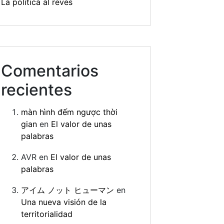
La política al revés
Comentarios
recientes
màn hình đếm ngược thời
gian
en
El valor de unas
palabras
AVR
en
El valor de unas
palabras
アイム ノット ヒューマン
en
Una nueva visión de la
territorialidad