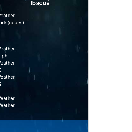
Ibagué
uds
(nubes)
3
mph
%
%