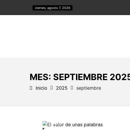
viernes, agosto 7, 2026
Centro de pensamiento al servicio de l
democráticos
Internacional
A. Latina
Colombia
Polít
MES:
SEPTIEMBRE 202
Inicio
2025
septiembre
Colombia