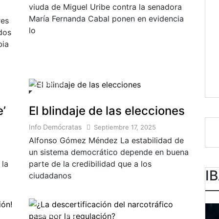
viuda de Miguel Uribe contra la senadora
María Fernanda Cabal ponen en evidencia
res
lo
dos
bia
Columnista
e’
El blindaje de las elecciones
Info Demócratas
Septiembre 17, 2025
Alfonso Gómez Méndez La estabilidad de
un sistema democrático depende en buena
 la
parte de la credibilidad que a los
I
ciudadanos
Conflicto y paz