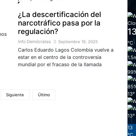
¿La descertificación del
narcotráfico pasa por la
Clo
1
regulación?
nos
Info Demócratas
Septiembre 16, 2025
°
C
Carlos Eduardo Lagos Colombia vuelve a
estar en el centro de la controversia
1.5
mundial por el fracaso de la llamada
99
85
13
°
Siguiente
Último
13
°
13
°
C