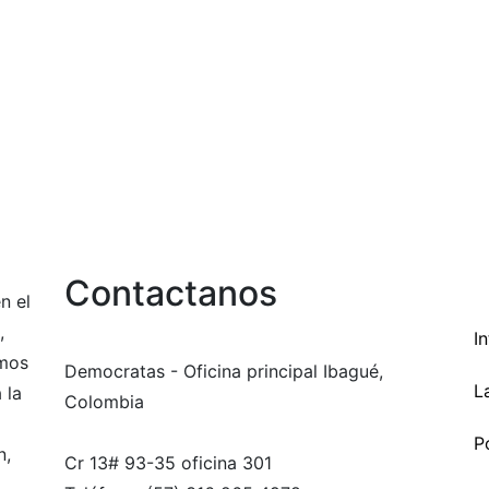
Contactanos
n el
,
I
amos
Democratas - Oficina principal Ibagué,
L
 la
Colombia
Po
n,
Cr 13# 93-35 oficina 301