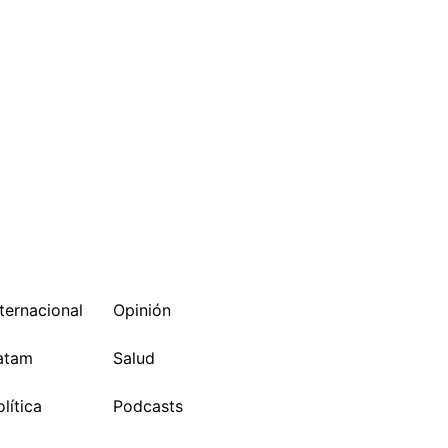
nternacional
Opinión
atam
Salud
lítica
Podcasts