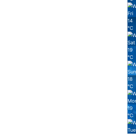
Fri
14
°
C
Sat
19
°
C
Sun
18
°
C
Mo
19
°
C
Tue