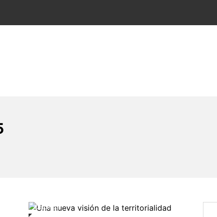
os ideales
ica
Opinión
Salud
Podcasts
Documentos
5
Colombia