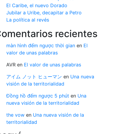
El Caribe, el nuevo Dorado
Jubilar a Uribe, decapitar a Petro
La política al revés
omentarios recientes
màn hình đếm ngược thời gian
en
El
valor de unas palabras
AVR
en
El valor de unas palabras
アイム ノット ヒューマン
en
Una nueva
visión de la territorialidad
Đồng hồ đếm ngược 5 phút
en
Una
nueva visión de la territorialidad
the vow
en
Una nueva visión de la
territorialidad