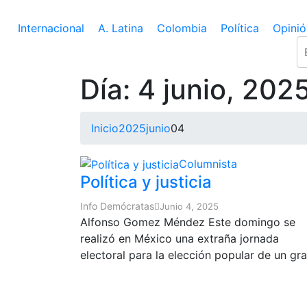
Internacional
A. Latina
Colombia
Política
Opinió
Día:
4 junio, 202
Inicio
2025
junio
04
Columnista
Política y justicia
Info Demócratas
Junio 4, 2025
Alfonso Gomez Méndez Este domingo se
realizó en México una extraña jornada
electoral para la elección popular de un gr