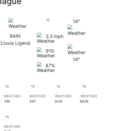
bagué
bagué
14
°
C
14
°
RAIN
3.3
mph
(lluvia Ligera)
91%
14
°
87%
14
15
19
17
°
C
°
C
°
C
°
C
FRI
SAT
SUN
MON
18
°
C